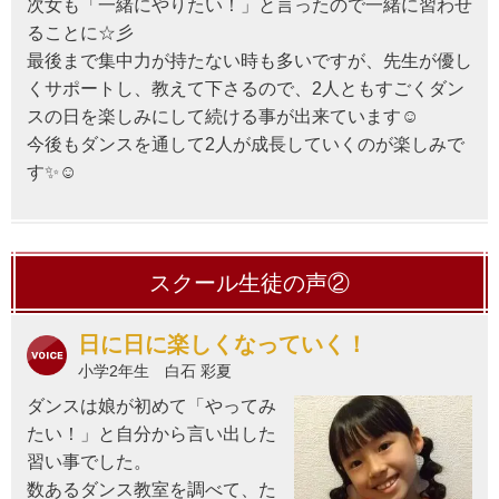
次女も「一緒にやりたい！」と言ったので一緒に習わせ
ることに☆彡
最後まで集中力が持たない時も多いですが、先生が優し
くサポートし、教えて下さるので、2人ともすごくダン
スの日を楽しみにして続ける事が出来ています☺
今後もダンスを通して2人が成長していくのが楽しみで
す✨☺
スクール生徒の声②
日に日に楽しくなっていく！
小学2年生 白石 彩夏
ダンスは娘が初めて「やってみ
たい！」と自分から言い出した
習い事でした。
数あるダンス教室を調べて、た