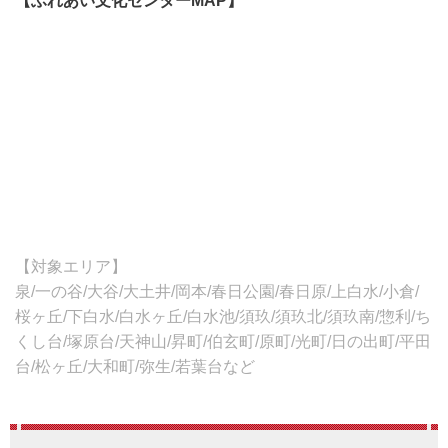
【ふれあい文化センターMAP】
【対象エリア】
泉/一の谷/大谷/大土井/岡本/春日公園/春日原/上白水/小倉/
桜ヶ丘/下白水/白水ヶ丘/白水池/須玖/須玖北/須玖南/惣利/ち
くし台/塚原台/天神山/昇町/伯玄町/原町/光町/日の出町/平田
台/松ヶ丘/大和町/弥生/若葉台など