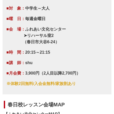
■対 象：
中学生～大人
■曜 日：
毎週金曜日
■会 場：
ふれあい文化センター
➤リハーサル室2
（春日市大谷6-24）
■時 間：
20:15～21:15
■講 師：
shu
■月会費：
3,900円（2人目以降2,700円）
※体験2回無料/入会金無料/家族割あり
春日校レッスン会場MAP