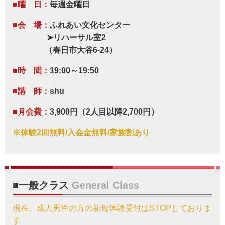
■曜 日：
毎週金曜日
■会 場：
ふれあい文化センター
➤リハーサル室2
（春日市大谷6-24）
■時 間：
19:00～19:50
■講 師：
shu
■月会費：
3,900円（2人目以降2,700円）
※体験2回無料/入会金無料/家族割あり
■一般クラス
General Class
現在、成人男性の方の新規体験受付はSTOPしておりま
す