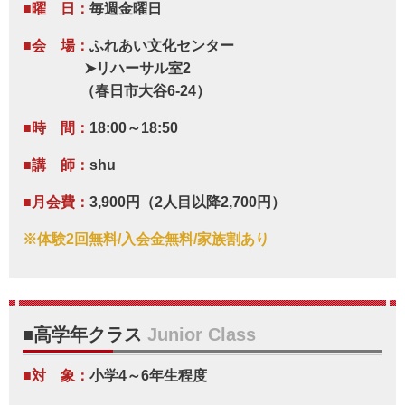
■曜 日：
毎週金曜日
■会 場：
ふれあい文化センター
➤リハーサル室2
（春日市大谷6-24）
■時 間：
18:00～18:50
■講 師：
shu
■月会費：
3,900円（2人目以降2,700円）
※体験2回無料/入会金無料/家族割あり
■高学年クラス
Junior Class
■対 象：
小学4～6年生程度