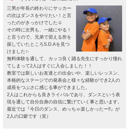
三男が年長の終わりにサッカー
の次はダンスをやりたい！と言
ったのがきっかけでした☺
その時に次男も、一緒にやる！
と言うので、兄弟で習える所を
探していたところS.D.Aを見つ
けました✨
無料体験を通して、カッコ良く踊る先生にすっかり憧れ
てしまって2人はすぐに入会しました！！
教室では新しいお友達との出会いや、楽しいレッスン、
本格的なステージでの発表会と様々な経験ができ2人の
成長をつぶさに感じる事ができました。
2人はこれからも良きライバルであり、ダンスという表
現を通して自分自身の自信に繋げていく事と思います。
最近では『今日のダンス、めっちゃ楽しかったー‼︎』が
2人の口癖です（笑）