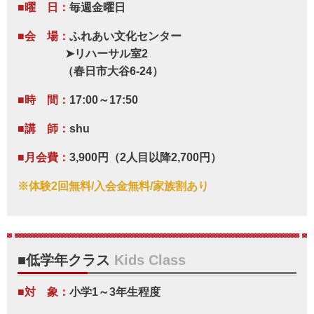
■曜 日：
毎週金曜日
■会 場：
ふれあい文化センター
➤リハーサル室2
​
（春日市大谷6-24）
■時 間：
17:00～17:50
■講 師：
shu
■月会費：
3,900円（2人目以降2,700円）
※体験2回無料/入会金無料/家族割あり
■低学年クラス
Kids Class
■対 象：
小学1～3年生程度