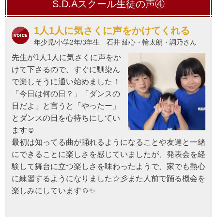
S.D.Aスクール生徒の声④
1人1人に気さくに声をかけてくれる
年少児/小学2年/3年生 石井 紬心・輪太朗・詞乃さん
先生が1人1人に気さくに声をか
けて下さるので、すぐに馴染ん
で楽しそうに通い始めました！
「今日は何の日？」「ダンスの
日だよ」と言うと「やったー」
とダンスの日を心待ちにしてい
ます
☺️
最初は知ってる曲が踊れるようになることや友達と一緒
にできることに楽しさを感じていましたが、発表会を経
験して舞台に立つ楽しさを味わったようで、家でも熱心
に練習するようになりました☆彡
また人前で踊る機会を
楽しみにしています
☺️
✨