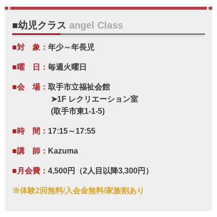
■幼児クラス
angel Class
■対 象：
年少～年長児
■曜 日：
毎週火曜日
■会 場：
取手市立福祉会館
➤1F レクリエーション室
(取手市東1-1-5)
■時 間：
17:15～17:55
■講 師：
Kazuma
■月会費：
4,500円（2人目以降3,300円）
※体験2回無料/入会金無料/家族割あり