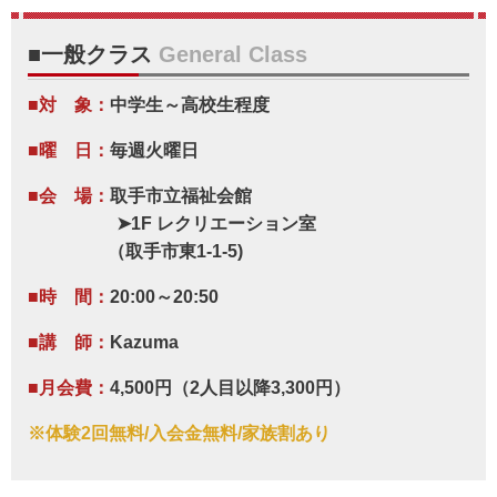
■一般クラス
General Class
■対 象：
中学生～高校生程度
■曜 日：
毎週火曜日
■会 場：
取手市立福祉会館
➤1F レクリエーション室
（取手市東1-1-5
)
■時 間：
20:00～20:50
■講 師：
Kazuma
■月会費：
4,500円（2人目以降3,300円）
※体験2回無料/入会金無料/家族割あり