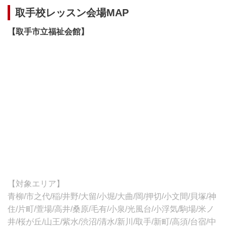
取手校レッスン会場MAP
【取手市立福祉会館】
【対象エリア】
青柳/市之代/稲/井野/大留/小堀/大曲/岡/押切/小文間/貝塚/神
住/片町/萱場/高井/桑原/毛有/小泉/光風台/小浮気/駒場/米ノ
井/桜が丘/山王/紫水/渋沼/清水/新川/取手/新町/高須/台宿/中