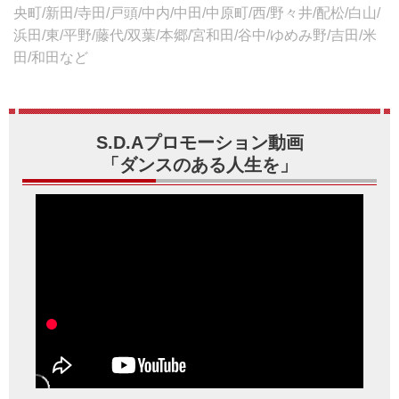
央町/新田/寺田/戸頭/中内/中田/中原町/西/野々井/配松/白山/
浜田/東/平野/藤代/双葉/本郷/宮和田/谷中/ゆめみ野/吉田/米
田/和田など
S.D.Aプロモーション動画
「ダンスのある人生を」