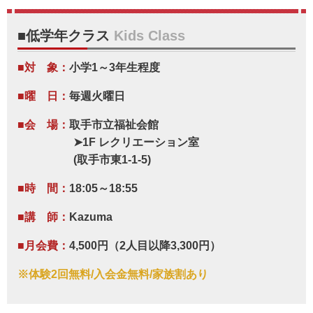
■低学年クラス
Kids Class
■対 象：
小学1～3年生程度
■曜 日：
毎週火曜日
■会 場：
取手市立福祉会館
➤1F レクリエーション室
(取手市東1-1-5)
■時 間：
18:05～18:55
■講 師：
Kazuma
■月会費：
4,500円（2人目以降3,300円）
※体験2回無料/入会金無料/家族割あり