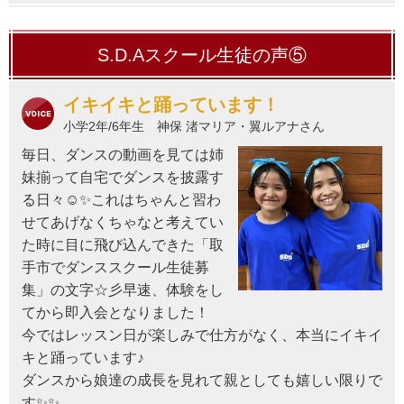
S.D.Aスクール生徒の声⑤
イキイキと踊っています！
小学2年/6年生 神保 渚マリア・翼ルアナさん
毎日、ダンスの動画を見ては姉
妹揃って自宅でダンスを披露す
る日々
☺️
✨
これはちゃんと習わ
せてあげなくちゃなと考えてい
た時に目に飛び込んできた「取
手市でダンススクール生徒募
集」の文字☆彡
早速、体験をし
てから即入会となりました！
今ではレッスン日が楽しみで仕方がなく、本当にイキイ
キと踊っています♪
ダンスから娘達の成長を見れて親としても嬉しい限りで
す✨✨