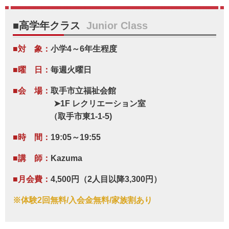
■高学年クラス
Junior Class
■対 象：
小学4～6年生程度
■曜 日：
毎週火曜日
■会 場：
取手市立福祉会館
➤1F レクリエーション室
（取手市東1-1-5
)
■時 間：
19:05～19:55
■講 師：
Kazuma
■月会費：
4,500円（2人目以降3,300円）
※体験2回無料/入会金無料/家族割あり