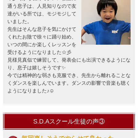
通う息子は、人見知りなので友
達がいる所では、モジモジして
いました。
先生はそんな息子を気にかけて
くれたお陰で徐々に踊り始め、
いつの間にか楽しくレッスンを
受けるようになりました☆彡
見様見真似で練習して、発表会にも出演できるようにな
り、息子は嬉しそうです✨
今では精神的な弱さも克服でき、先生から離れることな
くダンスを楽しんでいます。ダンスの影響で音楽も聴く
ようになりました♪
☺️
S.D.Aスクール生徒の声③