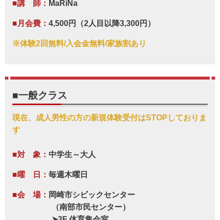
■講 師：
MaRiNa
■月会費：
4,500円（2人目以降3,300円）
※体験2回無料/入会金無料/家族割あり
■一般クラス
現在、成人男性の方の新規体験受付はSTOPしておりま
す
■対 象：
中学生～大人
■曜 日：
毎週木曜日
■会 場：
岡崎市シビックセンター
（南部市民センター）
➤3F 体育集会室