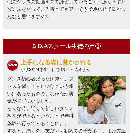
他のクラスの動画を見て練習していることもあります✨
ダンスを習っている時とても楽しそうで通わせて良かっ
たなと思います☺✨
S.D.Aスクール生徒の声③
上手になる姿に驚かされる
小学2年/4年生 日野 颯斗・花音さん
ダンス初心者だった姉弟‥。ダ
ンスを習ってみたいなという想
いはあったものの、なかなか勇
気がでずにいました。
そんな時、近くで新しいダンス
教室ができるということで無料
体験へ行ってみることに。。
すると、周りのお友だちも初めての子が多く、また先生