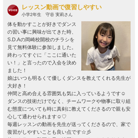
レッスン動画で復習しやすい
小学2年生 守谷 実莉さん
体を動かすことが好きでダンス
の習い事に興味が出てきた時、
S.D.Aの岡崎校開校のチラシを
見て無料体験に参加しました。
終わってすぐに「ここに通いた
い！」と言ったので入会を決め
ました！
娘はいつも明るくて優しくダンスを教えてくれる先生が
大好き！
仲間と高め合える雰囲気も気に入っているようです☺
ダンスの技術だけでなく、チームワークや物事に取り組
む態度についても時に真剣に教えてくださるので親も安
心して通わせられます☺♡
毎週レッスンの動画を先生が送ってくださるので、家で
復習がしやすいことも良い点です☆彡