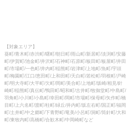
【対象エリア】
葵町/青木町/赤渋町/曙町/朝日町/雨山町/新居町/淡渕町/安藤
町/伊賀町/池金町/井沢町/石神町/石原町/板田町/板屋町/井田
町/市場町/一色町/井内町/稲熊町/岩津町/上地町/魚町/宇頭
町/梅園町/江口/恵田町/上和田町/天白町/若松町/羽根町/戸崎
町/明大寺町/大平町/欠町/岡町/美合町/上地町/坂崎/相見/針
崎町/稲熊町/真伝町/鴨田町/昭和町/古井町/牧御堂町/中島町/
羽角町/小川町/小島町/幸田町/岡町/市場町/保母町/矢作町/橋
目町/上六名町/渡町/柱町/緑丘/井内町/坂左右町/国正町/福岡
町/土井町/中之郷町/下青野町/竜美/小呂町/洞町/筒針町/大和
町/東牧内町/高橋町/合歓木町/中岡崎町など