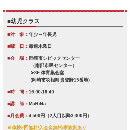
■幼児クラス
■対 象：
年少～年長児
■曜 日：
毎週木曜日
■会 場：
岡崎市シビックセンター
（南部市民センター）
➤
3F 体育集会室
(岡崎市羽根町貴登野15番地)
■時 間：
16:00-16:40
■講 師：
MaRiNa
■月会費：
4,500円（2人目以降3,300円）
※体験2回無料/入会金無料/家族割あり