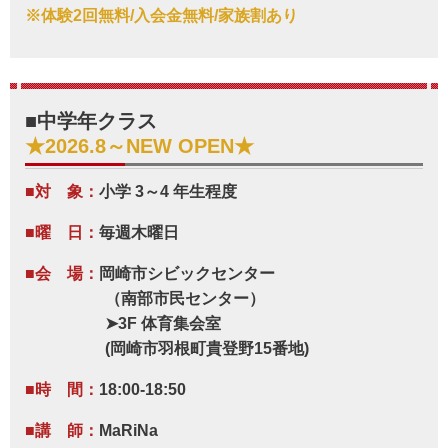
※体験2回無料/入会金無料/家族割あり
■中学年クラス
★2026.8～NEW OPEN★
■対 象：
小学 3～4 年生程度
■曜 日：
毎週木曜日
■会 場：
岡崎市シビックセンター
（南部市民センター）
➤3F 体育集会室
(岡崎市羽根町貴登野15番地)
■時 間：
18:00-18:50
■講 師：
MaRiNa