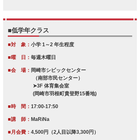
■低学年クラス
■対 象：
小学 1～2 年生程度
■曜 日：
毎週木曜日
■会 場：
岡崎市シビックセンター
（南部市民センター）
➤3F 体育集会室
(岡崎市羽根町貴登野15番地)
■時 間：
17:00-17:50
■講 師：
MaRiNa
■月会費：
4,500円（2人目以降3,300円）