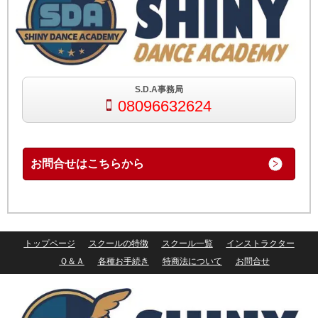
S.D.A事務局
08096632624
お問合せはこちらから
トップページ
スクールの特徴
スクール一覧
インストラクター
Ｑ＆Ａ
各種お手続き
特商法について
お問合せ