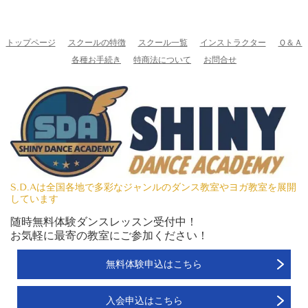
トップページ
スクールの特徴
スクール一覧
インストラクター
Ｑ＆Ａ
各種お手続き
特商法について
お問合せ
S.D.Aは全国各地で多彩なジャンルのダンス教室やヨガ教室を展開
しています
随時無料体験ダンスレッスン受付中！
お気軽に最寄の教室にご参加ください！
無料体験申込はこちら
入会申込はこちら