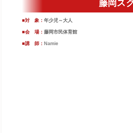
藤岡ス
■対 象：
年少児～大人
■会 場：
藤岡市民体育館
■講 師：
Namie