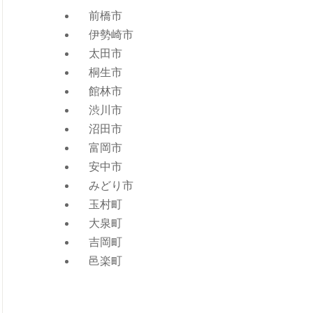
前橋市
伊勢崎市
太田市
桐生市
館林市
渋川市
沼田市
富岡市
安中市
みどり市
玉村町
大泉町
吉岡町
邑楽町