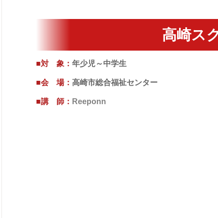
高崎ス
■対 象：
年少児～中学生
■会 場：
高崎市総合福祉センター
■講 師：
Reeponn