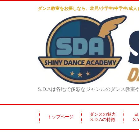
ダンス教室をお探しなら、幼児/小学生/中学生/成
S.D.Aは各地で多彩なジャンルのダンス教
ダンスの魅力
ヨ
トップページ
S.D.Aの特徴
S.