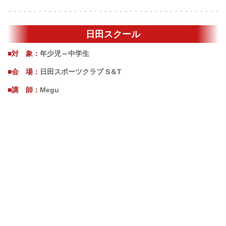
日田スクール
■対 象：
年少児～中学生
■会 場：
日田スポーツクラブ S＆T
■講 師：
Megu